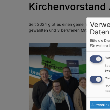
Kirchenvorstand 
Verwe
Seit 2024 gibt es einen gemeinsamen Kirch
Daten
gewählten und 3 berufenen Mitgliedern.
Bitte die Di
Für weitere 
Fun
Spe
Zwe
Con
Coo
Zwe
Auswahl ak