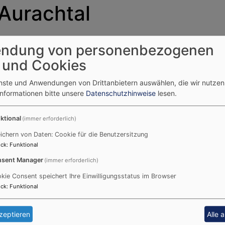
Aurachtal
ndung von personenbezogenen
envorstand der Gemeinden Aurachtal und Oberreichenbach. 
 und Cookies
enste und Anwendungen von Drittanbietern auswählen, die wir nutze
Dies sind seit Oktober 2024
Informationen bitte unsere
Datenschutzhinweise
lesen.
Ingun Commichau, Cornelius 
ktional
(immer erforderlich)
Kreß, Jutta Schnabl, Klau
ichern von Daten: Cookie für die Benutzersitzung
Stumptner (stellvertretend
ck
:
Funktional
Weißkopf.
sent Manager
(immer erforderlich)
kie Consent speichert Ihre Einwilligungsstatus im Browser
ck
:
Funktional
zeptieren
Alle 