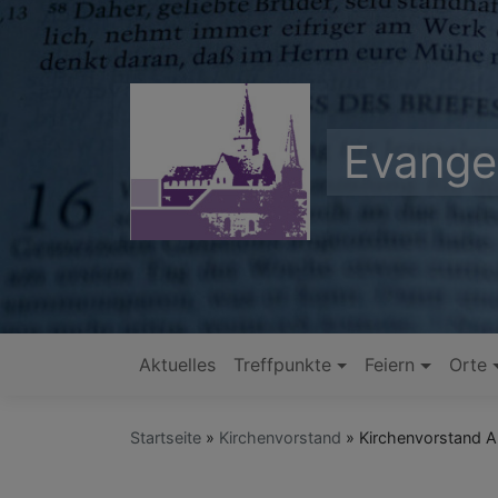
Direkt
zum
Inhalt
Evange
Aktuelles
Treffpunkte
Feiern
Orte
Hauptnavigation
Startseite
Kirchenvorstand
Kirchenvorstand A