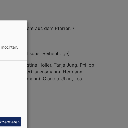
Dieser besteht aus dem Pfarrer, 7
n möchten.
 (in alphabetischer Reihenfolge):
Hengel, Kristina Holler, Tanja Jung, Philipp
s Schumann (Vertrauensmann), Hermann
er Vertrauensmann), Claudia Uhlig, Lea
akzeptieren