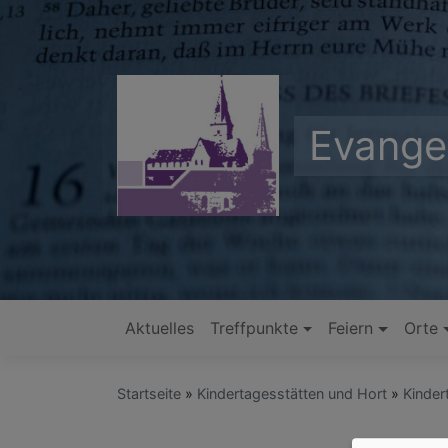
Direkt
zum
Inhalt
Evange
Aktuelles
Treffpunkte
Feiern
Orte
Hauptnavigation
Startseite
Kindertagesstätten und Hort
Kinder