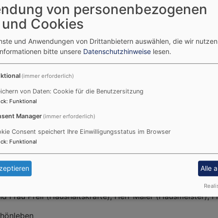
en
ndung von personenbezogenen
 und Cookies
enste und Anwendungen von Drittanbietern auswählen, die wir nutze
Informationen bitte unsere
Datenschutzhinweise
lesen.
senheit und vielfältigen Fähigkeiten freut sich auf eine 
ktional
(immer erforderlich)
ichern von Daten: Cookie für die Benutzersitzung
ck
:
Funktional
sent Manager
(immer erforderlich)
(stellv. Leitung Krippe), Marietta Pirker, Maja Konnerth (SE
kie Consent speichert Ihre Einwilligungsstatus im Browser
itag,
ck
:
Funktional
a Kreiss
zeptieren
Alle 
ndergarten), Sigrid Menzel, Karin Wagner
Reali
d Frau Prell (Haushaltskräfte), Herr Maier (Hausmeister), 
chönleben