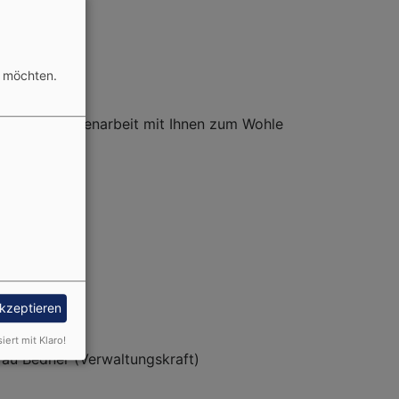
n möchten.
schöne Zusammenarbeit mit Ihnen zum Wohle
J)
akzeptieren
siert mit Klaro!
Frau Bedner (Verwaltungskraft)