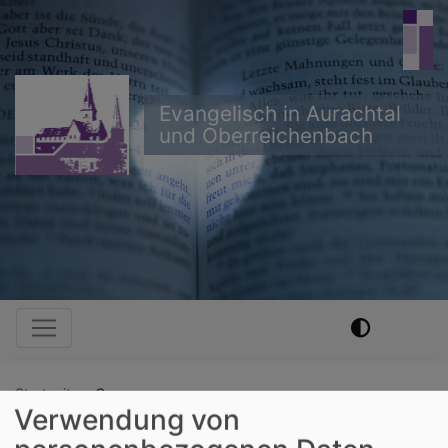
Direkt
zum
Inhalt
Evangelisch in Aurachtal
und Oberreichenbach
Hauptnavigation
Startseite
Oase
Verwendung von