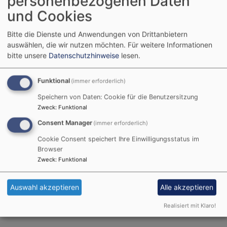
personenbezogenen Daten
Oase
und Cookies
Bitte die Dienste und Anwendungen von Drittanbietern
auswählen, die wir nutzen möchten.
Für weitere Informationen
bitte unsere
Datenschutzhinweise
lesen.
Oase - Ökumenische
Gesprächsrunde des
Funktional
(immer erforderlich)
Trauercafés
Speichern von Daten: Cookie für die Benutzersitzung
Zweck
:
Funktional
Hier die Termine für
Consent Manager
(immer erforderlich)
die nächsten Treffen
Cookie Consent speichert Ihre Einwilligungsstatus im
des Trauercafés OASE
Browser
Zweck
:
Funktional
Auswahl akzeptieren
Alle akzeptieren
Bildrechte
Bilddatenbank Fundus
Realisiert mit Klaro!
Weiterlesen
übe
Oas